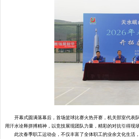
开幕式圆满落幕后，首场篮球比赛火热开赛，机关部室代表队
用汗水诠释拼搏精神，以竞技展现团队力量，精彩的对抗引得现
此次春季职工运动会，不仅丰富了全体职工的业余文化生活，