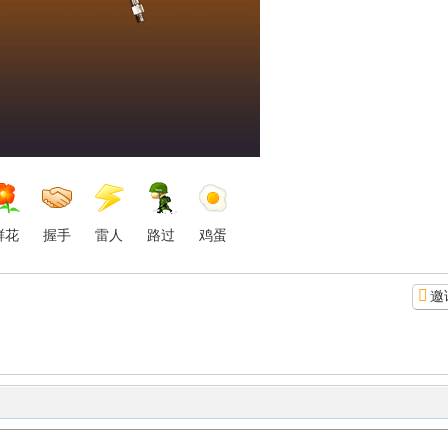
鲜花
握手
雷人
路过
鸡蛋
邀